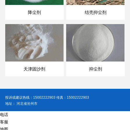
降尘剂
结壳抑尘剂
天津固沙剂
抑尘剂
投诉或建议热线：15002222903 传真：15002222903
地址： 河北省沧州市
电话
客服
地图