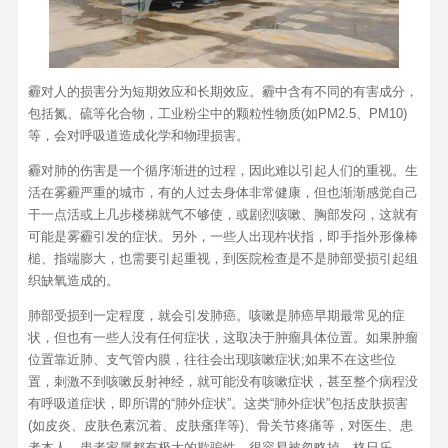
霾对人的损害分为短期效应和长期效应。霾中含有不同的有害成分，
包括氮、硫等化合物，工业粉尘中的颗粒性物质(如PM2.5、PM10)
等，会对呼吸道造成化学和物理损害。
霾对肺的伤害是一个循序渐进的过程，因此难以引起人们的重视。生
活在雾霾严重的城市，有的人过去身体非常健康，但也渐渐感觉自己
干一点活或上几步楼梯就气不够使，或剧烈咳嗽、胸部发闷，这就有
可能是雾霾引发的症状。另外，一些人出现杵状指，即手指外形像棒
槌、指端膨大，也需要引起重视，到医院检查是不是肺部受损引起组
织缺氧造成的。
肺部受损到一定程度，就会引发肺癌。咳嗽是肺癌早期最常见的症
状，但也有一些人没有任何症状，这取决于肿瘤具体位置。如果肿瘤
位置靠近肺、支气管内膜，往往会出现咳嗽症状;如果不在这些位
置，刺激不到咳嗽反射神经，就可能没有咳嗽症状，甚至整个病程没
有呼吸道症状，即所谓的“肺外症状”。这类“肺外症状”包括皮肤损害
(如皮炎、皮肤色素沉着、皮肤瘙痒等)、骨关节疼痛等，对医生、患
者本人、患者家属都有极大的欺骗性，很容易被忽略掉。格日乐