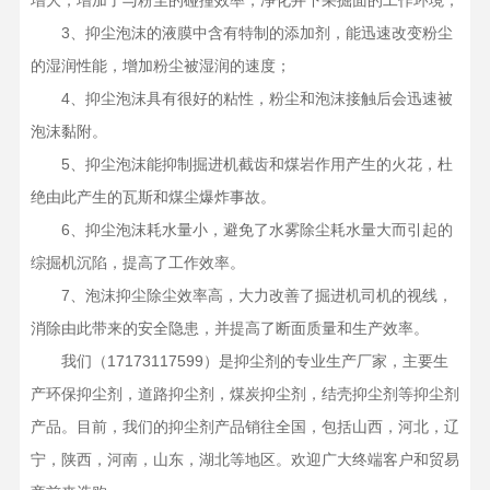
增大，增加了与粉尘的碰撞效率，净化井下采掘面的工作环境；
3、抑尘泡沫的液膜中含有特制的添加剂，能迅速改变粉尘
的湿润性能，增加粉尘被湿润的速度；
4、抑尘泡沫具有很好的粘性，粉尘和泡沫接触后会迅速被
泡沫黏附。
5、抑尘泡沫能抑制掘进机截齿和煤岩作用产生的火花，杜
绝由此产生的瓦斯和煤尘爆炸事故。
6、抑尘泡沫耗水量小，避免了水雾除尘耗水量大而引起的
综掘机沉陷，提高了工作效率。
7、泡沫抑尘除尘效率高，大力改善了掘进机司机的视线，
消除由此带来的安全隐患，并提高了断面质量和生产效率。
我们（17173117599）是抑尘剂的专业生产厂家，主要生
产环保抑尘剂，道路抑尘剂，煤炭抑尘剂，结壳抑尘剂等抑尘剂
产品。目前，我们的抑尘剂产品销往全国，包括山西，河北，辽
宁，陕西，河南，山东，湖北等地区。欢迎广大终端客户和贸易